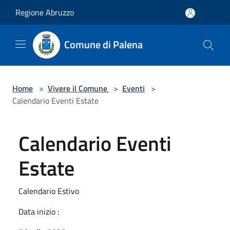
Salta al contenuto principale
Regione Abruzzo
Comune di Palena
Home
>
Vivere il Comune
>
Eventi
>
Calendario Eventi Estate
Calendario Eventi
Estate
Calendario Estivo
Data inizio :