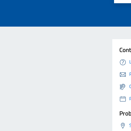
Cont
Prob