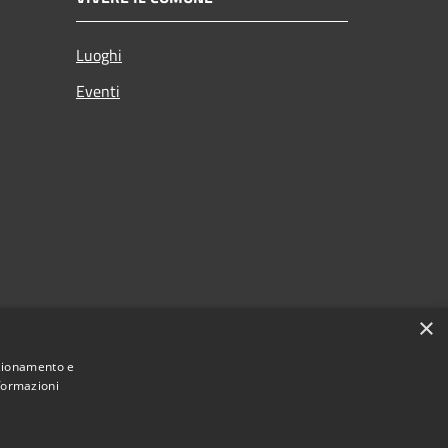
Luoghi
Eventi
×
nzionamento e
nformazioni