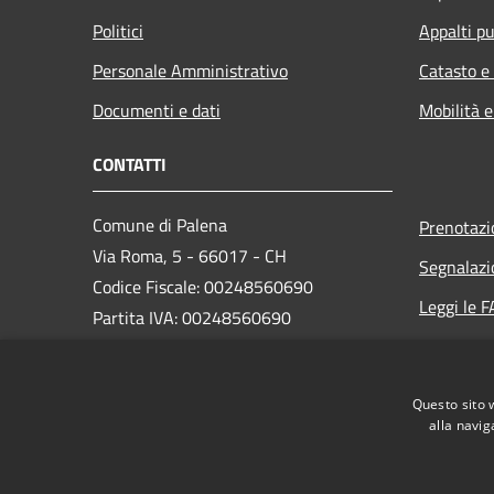
Politici
Appalti pu
Personale Amministrativo
Catasto e
Documenti e dati
Mobilità e
CONTATTI
Comune di Palena
Prenotaz
Via Roma, 5 - 66017 - CH
Segnalazi
Codice Fiscale: 00248560690
Leggi le 
Partita IVA: 00248560690
Richiesta
Codice SDI: UFQB79
PEC:
comunedipalena@pec.it
Questo sito 
Centralino Unico: +39 0872 918112
alla navig