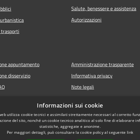
Salute, benessere e assistenza
bblici
Autorizzazioni
 urbanistica
 trasporti
ione appuntamento
Amministrazione trasparente
one disservizio
Informativa privacy
FAQ
Note legali
 assistenza
Dichiarazione di accessibilità
Informazioni sui cookie
web utilizza cookie tecnici e assimilati strettamente necessari al corretto fu
azione del sito, nonché un cookie tecnico analitico al solo fine di elaborare i
statistiche, aggregate e anonime.
Per maggiori dettagli, può consultare la cookie policy al seguente
link