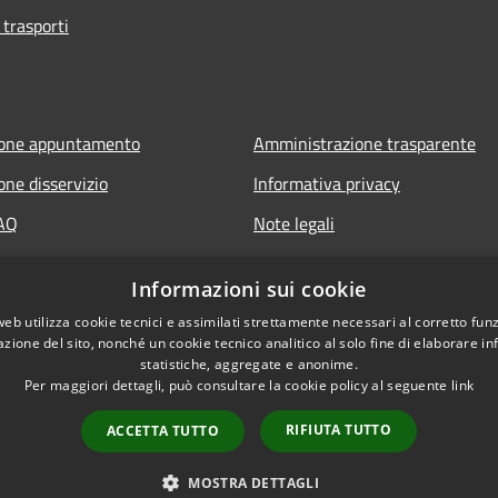
 trasporti
ione appuntamento
Amministrazione trasparente
one disservizio
Informativa privacy
FAQ
Note legali
 assistenza
Dichiarazione di accessibilità
Informazioni sui cookie
web utilizza cookie tecnici e assimilati strettamente necessari al corretto fu
azione del sito, nonché un cookie tecnico analitico al solo fine di elaborare i
statistiche, aggregate e anonime.
Per maggiori dettagli, può consultare la cookie policy al seguente
link
RIFIUTA TUTTO
ACCETTA TUTTO
l sito
Copyright © 2026 • Comune 
MOSTRA DETTAGLI