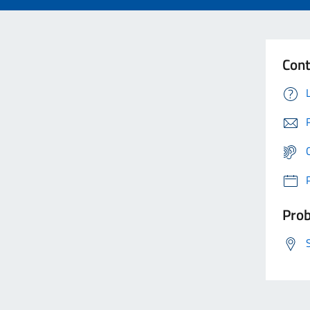
Cont
Prob