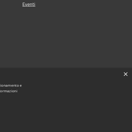
Eventi
×
nzionamento e
nformazioni
Municipium
Accesso redazione
di Palena • Powered by
•