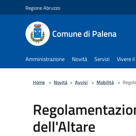
Salta al contenuto principale
Regione Abruzzo
Comune di Palena
Amministrazione
Novità
Servizi
Vivere 
Home
>
Novità
>
Avvisi
>
Mobilità
>
Regola
Regolamentazion
dell'Altare