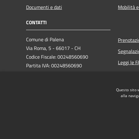
Documenti e dati
Mobilità e
CONTATTI
Comune di Palena
Prenotaz
Via Roma, 5 - 66017 - CH
Segnalazi
Codice Fiscale: 00248560690
Leggi le 
Partita IVA: 00248560690
Richiesta
Codice SDI: UFQB79
PEC:
comunedipalena@pec.it
Questo sito 
Centralino Unico: +39 0872 918112
alla navig
RSS
Accessibilità
Privacy
Cookie
Mappa de