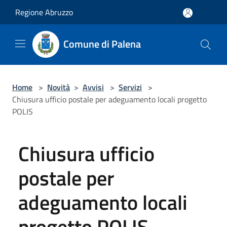
Salta al contenuto principale
Regione Abruzzo
Comune di Palena
Home
>
Novità
>
Avvisi
>
Servizi
>
Chiusura ufficio postale per adeguamento locali progetto
POLIS
Chiusura ufficio
postale per
adeguamento locali
progetto POLIS