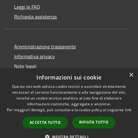
Leggi le FAQ
Richiesta assistenza
Amministrazione trasparente
Informativa privacy
Note legali
×
Dichiarazione di accessibilità
Informazioni sui cookie
Questo sito web utilizza cookie tecnici e assimilati strettamente
necessari al corretto funzionamento e alla navigazione del sito,
nonché un cookie tecnico analitico al solo fine di elaborare
informazioni statistiche, aggregate e anonime.
RSS
Copyright © 2026 • Comune di
Per maggiori dettagli, può consultare la cookie policy al seguente
link
Accessibilità
Palena • Powered by
Privacy
Municipium
Accesso
•
RIFIUTA TUTTO
ACCETTA TUTTO
Cookie
redazione
Mappa del sito
MOSTRA DETTAGLI