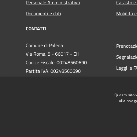
Personale Amministrativo
Catasto e
Documenti e dati
Mobilità e
CONTATTI
Comune di Palena
Prenotaz
Via Roma, 5 - 66017 - CH
Segnalazi
Codice Fiscale: 00248560690
Leggi le 
Partita IVA: 00248560690
Richiesta
Codice SDI: UFQB79
PEC:
comunedipalena@pec.it
Questo sito 
Centralino Unico: +39 0872 918112
alla navig