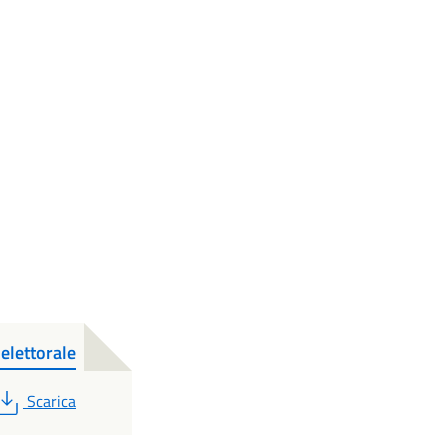
elettorale
PDF
Scarica