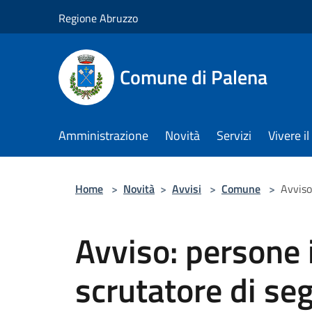
Salta al contenuto principale
Regione Abruzzo
Comune di Palena
Amministrazione
Novità
Servizi
Vivere 
Home
>
Novità
>
Avvisi
>
Comune
>
Avviso
Avviso: persone i
scrutatore di seg