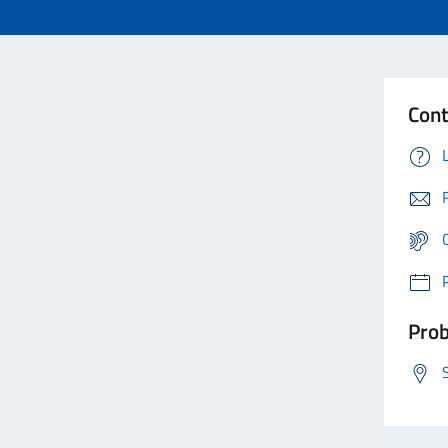
Cont
Prob