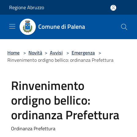
Salta al contenuto principale
Regione Abruzzo
Comune di Palena
Home
>
Novità
>
Avvisi
>
Emergenza
>
Rinvenimento ordigno bellico: ordinanza Prefettura
Rinvenimento
ordigno bellico:
ordinanza Prefettura
Ordinanza Prefettura