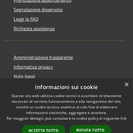
Segnalazione disservizio
Leggi le FAQ
Richiesta assistenza
Amministrazione trasparente
Informativa privacy
Note legali
×
Dichiarazione di accessibilità
Informazioni sui cookie
Questo sito web utilizza cookie tecnici e assimilati strettamente
necessari al corretto funzionamento e alla navigazione del sito,
nonché un cookie tecnico analitico al solo fine di elaborare
informazioni statistiche, aggregate e anonime.
RSS
Copyright © 2026 • Comune di
Per maggiori dettagli, può consultare la cookie policy al seguente
link
Accessibilità
Palena • Powered by
Privacy
Municipium
Accesso
•
RIFIUTA TUTTO
ACCETTA TUTTO