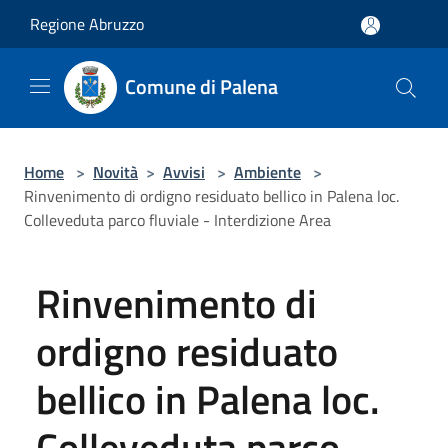
Salta al contenuto principale
Regione Abruzzo
Comune di Palena
Home
>
Novità
>
Avvisi
>
Ambiente
>
Rinvenimento di ordigno residuato bellico in Palena loc.
Colleveduta parco fluviale - Interdizione Area
Rinvenimento di
ordigno residuato
bellico in Palena loc.
Colleveduta parco