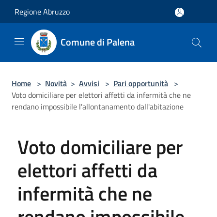
Salta al contenuto principale
Regione Abruzzo
Comune di Palena
Home
>
Novità
>
Avvisi
>
Pari opportunità
>
Voto domiciliare per elettori affetti da infermità che ne
rendano impossibile l'allontanamento dall'abitazione
Voto domiciliare per
elettori affetti da
infermità che ne
rendano impossibile