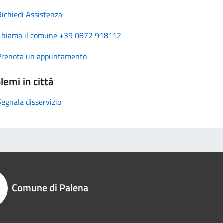
Richiedi Assistenza
Chiama il comune +39 0872 918112
Prenota un appuntamento
lemi in città
Segnala disservizio
Comune di Palena