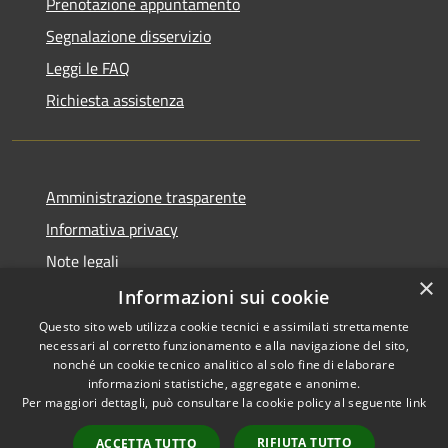
Prenotazione appuntamento
Segnalazione disservizio
Leggi le FAQ
Richiesta assistenza
Amministrazione trasparente
Informativa privacy
Note legali
×
Dichiarazione di accessibilità
Informazioni sui cookie
Questo sito web utilizza cookie tecnici e assimilati strettamente
necessari al corretto funzionamento e alla navigazione del sito,
nonché un cookie tecnico analitico al solo fine di elaborare
informazioni statistiche, aggregate e anonime.
RSS
Copyright © 2026 • Comune di
Per maggiori dettagli, può consultare la cookie policy al seguente
link
Accessibilità
Palena • Powered by
Privacy
Municipium
Accesso
•
RIFIUTA TUTTO
ACCETTA TUTTO