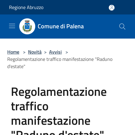
Salta al contenuto principale
Regione Abruzzo
Comune di Palena
Home
>
Novità
>
Avvisi
>
Regolamentazione traffico manifestazione "Raduno
d'estate"
Regolamentazione
traffico
manifestazione
"Raduno d'estate"