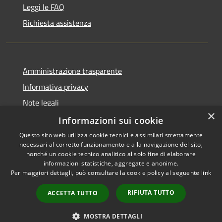
Leggi le FAQ
Richiesta assistenza
Amministrazione trasparente
Informativa privacy
Note legali
×
Dichiarazione di accessibilità
Informazioni sui cookie
Questo sito web utilizza cookie tecnici e assimilati strettamente
necessari al corretto funzionamento e alla navigazione del sito,
nonché un cookie tecnico analitico al solo fine di elaborare
informazioni statistiche, aggregate e anonime.
RSS
Copyright © 2026 • Comune di
Per maggiori dettagli, può consultare la cookie policy al seguente
link
Accessibilità
Palena • Powered by
Privacy
Municipium
Accesso
•
RIFIUTA TUTTO
ACCETTA TUTTO
Cookie
redazione
Mappa del sito
MOSTRA DETTAGLI