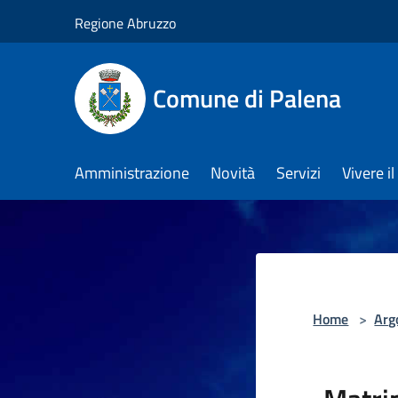
Salta al contenuto principale
Regione Abruzzo
Comune di Palena
Amministrazione
Novità
Servizi
Vivere 
Home
>
Arg