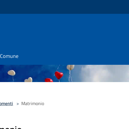
il Comune
omenti
>
Matrimonio