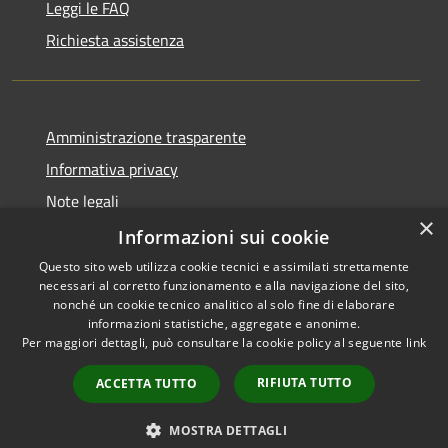
Leggi le FAQ
Richiesta assistenza
Amministrazione trasparente
Informativa privacy
Note legali
×
Dichiarazione di accessibilità
Informazioni sui cookie
Questo sito web utilizza cookie tecnici e assimilati strettamente
necessari al corretto funzionamento e alla navigazione del sito,
nonché un cookie tecnico analitico al solo fine di elaborare
informazioni statistiche, aggregate e anonime.
RSS
Copyright © 2026 • Comune di
Per maggiori dettagli, può consultare la cookie policy al seguente
link
Accessibilità
Palena • Powered by
Privacy
Municipium
Accesso
•
RIFIUTA TUTTO
ACCETTA TUTTO
Cookie
redazione
Mappa del sito
MOSTRA DETTAGLI